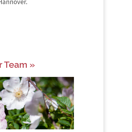
 Hannover.
r Team »